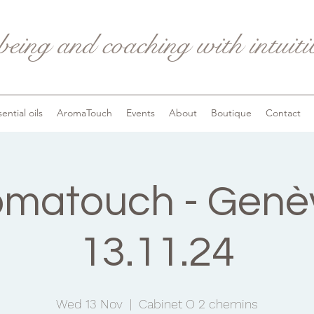
being and coaching with intuit
ential oils
AromaTouch
Events
About
Boutique
Contact
omatouch - Genèv
13.11.24
Wed 13 Nov
  |  
Cabinet O 2 chemins