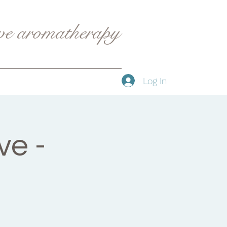
ive aromatherapy
Log In
e -