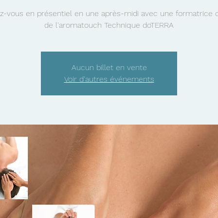
ez-vous en présentiel en une après-midi avec une formatrice of
de l'aromatouch Technique doTERRA
Aucun billet en vente
Voir d'autres événements