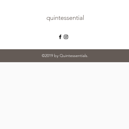
quintessential
©2019 by Quintessentials.