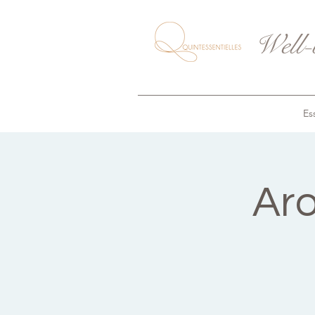
Well-
Ess
Ar