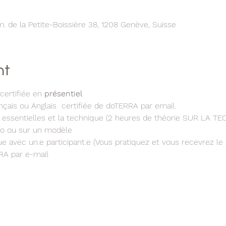
 de la Petite-Boissière 38, 1208 Genève, Suisse
nt
ertifiée en 
présentiel
ais ou Anglais  certifiée de doTERRA par email.
les essentielles et la technique (2 heures de théorie SUR LA T
éo ou sur un modèle
e avec un.e participant.e (Vous pratiquez et vous recevrez le
RA par e-mail