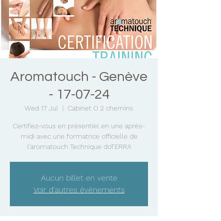
Aromatouch - Genève
- 17-07-24
Wed 17 Jul
  |  
Cabinet O 2 chemins
Certifiez-vous en présentiel en une après-
midi avec une formatrice officielle de
l'aromatouch Technique doTERRA
Aucun billet en vente
Voir d'autres événements