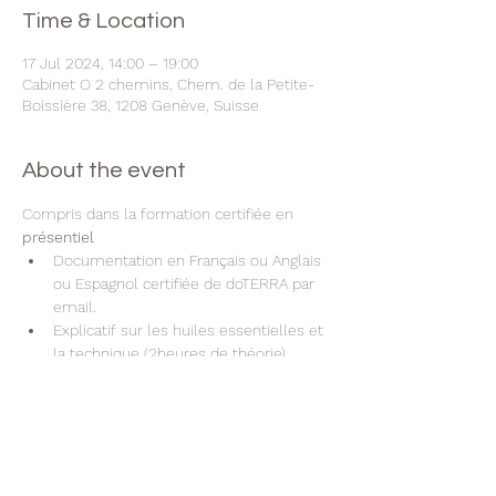
Time & Location
17 Jul 2024, 14:00 – 19:00
Cabinet O 2 chemins, Chem. de la Petite-
Boissière 38, 1208 Genève, Suisse
About the event
Compris dans la formation certifiée en 
présentiel
Documentation en Français ou Anglais 
ou Espagnol certifiée de doTERRA par 
email.
Explicatif sur les huiles essentielles et 
la technique (2heures de théorie)
Démonstration sur un modèle
Echange de la technique avec un.e 
participant.e (Vous pratique et vous 
recevrez le soin Aromatouch)
Un certificat de dōTERRA par e-mail