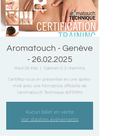
Aromatouch - Genève
- 26.02.2025
Wed 26 Feb
  |  
Cabinet O 2 chemins
Certifiez-vous en présentiel en une après-
midi avec une formatrice officielle de
l'aromatouch Technique doTERRA
Aucun billet en vente
Voir d'autres événements