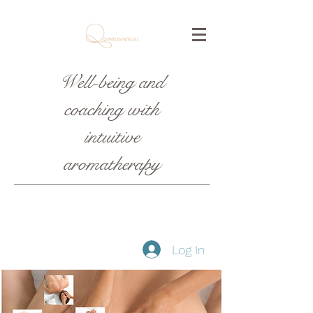
Well-being and
coaching with
intuitive
aromatherapy
Log In