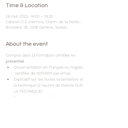
Time & Location
26 Feb 2025, 14:00 – 19:30
Cabinet O 2 chemins, Chem. de la Petite-
Boissière 38, 1208 Genève, Suisse
About the event
Compris dans la formation certifiée en 
présentiel
Documentation en Français ou Anglais 
 certifiée de doTERRA par email.
Explicatif sur les huiles essentielles et 
la technique (2 heures de théorie SUR 
LA TECHNIQUE)
Démonstration en vidéo ou sur un 
modèle
Echange de la technique avec un.e 
participant.e (Vous pratiquez et vous 
recevrez le soin Aromatouch)
Un certificat de dōTERRA par e-mail