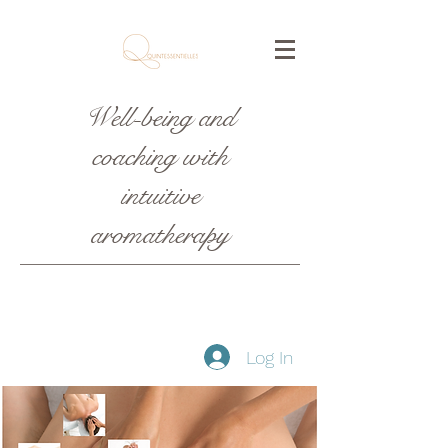
Well-being and
coaching with
intuitive
aromatherapy
Log In