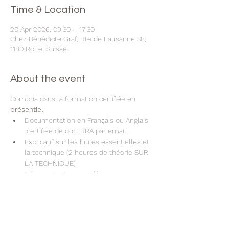
Time & Location
20 Apr 2026, 09:30 – 17:30
Chez Bénédicte Graf, Rte de Lausanne 38,
1180 Rolle, Suisse
About the event
Compris dans la formation certifiée en 
présentiel
Documentation en Français ou Anglais 
 certifiée de doTERRA par email.
Explicatif sur les huiles essentielles et 
la technique (2 heures de théorie SUR 
LA TECHNIQUE)
Démonstration en vidéo ou sur un 
modèle
Echange de la technique avec un.e 
participant.e (Vous pratiquez et vous 
recevrez le soin Aromatouch)
Un certificat de dōTERRA par e-mail