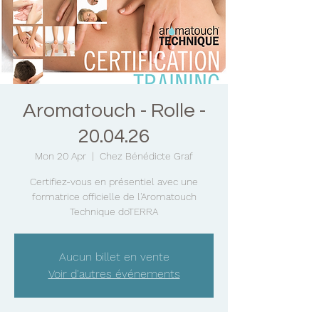
Aromatouch - Rolle -
20.04.26
Mon 20 Apr
  |  
Chez Bénédicte Graf
Certifiez-vous en présentiel avec une
formatrice officielle de l'Aromatouch
Technique doTERRA
Aucun billet en vente
Voir d'autres événements