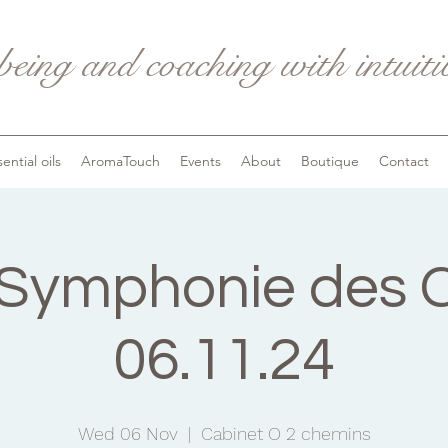
being and coaching with intuit
ential oils
AromaTouch
Events
About
Boutique
Contact
Symphonie des C
06.11.24
Wed 06 Nov
  |  
Cabinet O 2 chemins