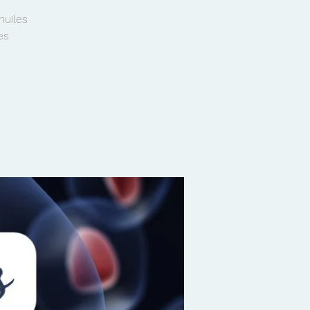
huiles
es