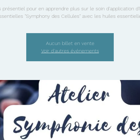
 présentiel pour en apprendre plus sur le soin d'application d'
ssentielles "Symphony des Cellules" avec les huiles essentiell
Aucun billet en vente
Voir d'autres événements