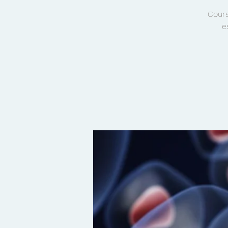
Cours
e