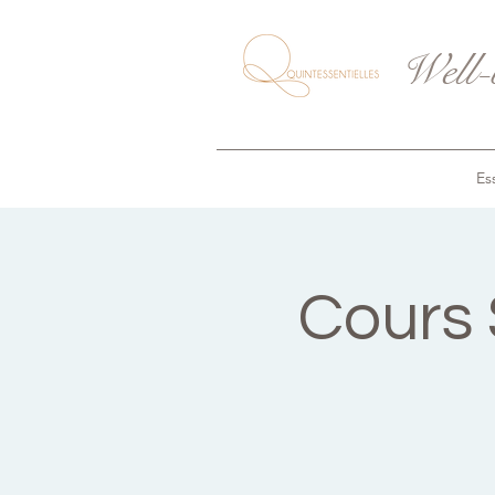
Well-
Ess
Cours 