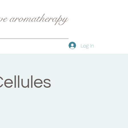
ive aromatherapy
Log In
ellules