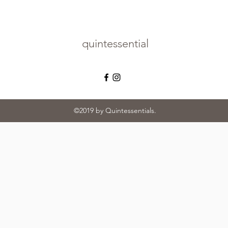
quintessential
©2019 by Quintessentials.