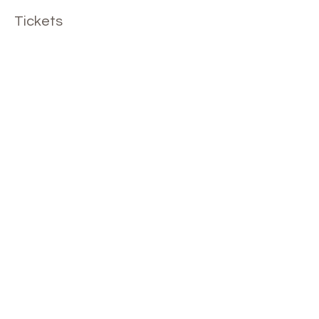
Tickets
Sale ended
Ticket type
Gestion stress et HE
Price
CHF 70.00
Share this event