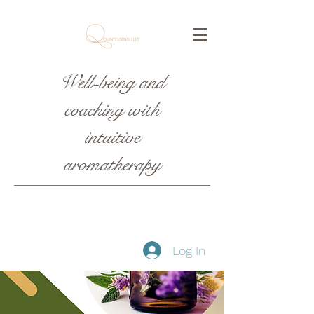
Well-being and
coaching with
intuitive
aromatherapy
Log In