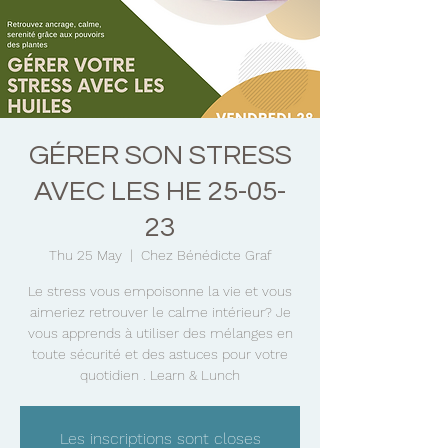
GÉRER SON STRESS
AVEC LES HE 25-05-
23
Thu 25 May
  |  
Chez Bénédicte Graf
Le stress vous empoisonne la vie et vous
aimeriez retrouver le calme intérieur? Je
vous apprends à utiliser des mélanges en
toute sécurité et des astuces pour votre
quotidien . Learn & Lunch
Les inscriptions sont closes