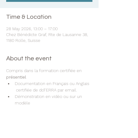
Time & Location
28 May 2026, 13:00 – 17:00
Chez Bénédicte Graf, Rte de Lausanne 38,
1180 Rolle, Suisse
About the event
Compris dans la formation certifiée en 
présentiel
Documentation en Français ou Anglais 
 certifiée de doTERRA par email.
Démonstration en vidéo ou sur un 
modèle
Echange de la technique avec un.e 
participant.e (Vous pratiquez et vous 
recevrez le soin Aromatouch)
Un certificat de dōTERRA par e-mail
Pré-requis : les participant.e.s doivent avoir 