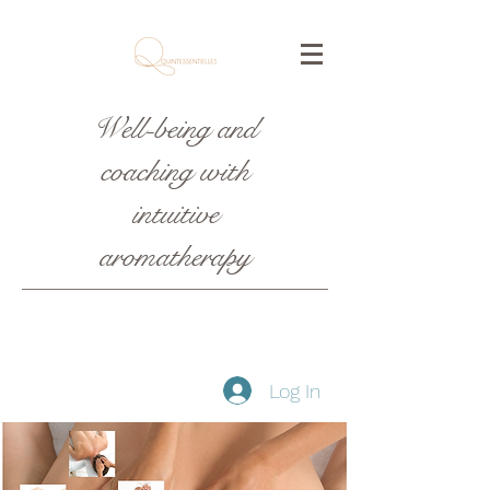
Well-being and
coaching with
intuitive
aromatherapy
Log In