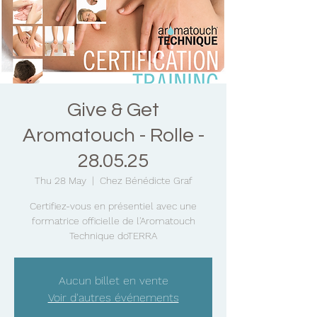
Give & Get
Aromatouch - Rolle -
28.05.25
Thu 28 May
  |  
Chez Bénédicte Graf
Certifiez-vous en présentiel avec une
formatrice officielle de l'Aromatouch
Technique doTERRA
Aucun billet en vente
Voir d'autres événements