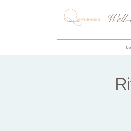
Well-
Ess
Ri