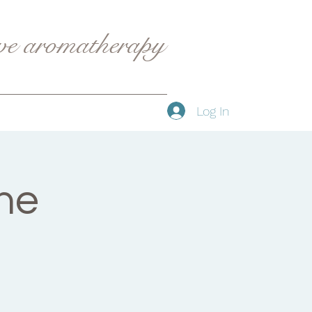
ive aromatherapy
Log In
une