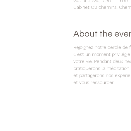
24 Jul 2024, 17:30 – 19:00
Cabinet O2 chemins, Chem. 
About the eve
Rejoignez notre cercle de 
C'est un moment privilégié 
votre vie. Pendant deux heu
pratiquerons la méditation 
et partagerons nos expérie
et vous ressourcer.