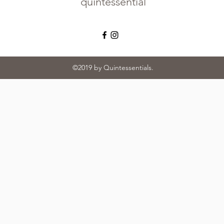
quintessential
©2019 by Quintessentials.