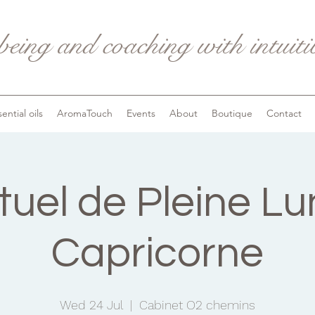
being and coaching with intuit
ential oils
AromaTouch
Events
About
Boutique
Contact
tuel de Pleine L
Capricorne
Wed 24 Jul
  |  
Cabinet O2 chemins