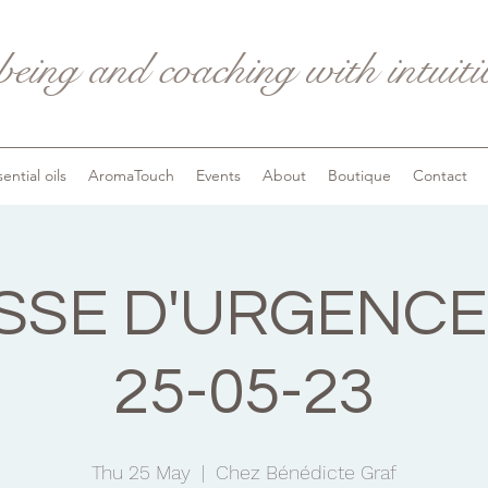
being and coaching with intuit
ential oils
AromaTouch
Events
About
Boutique
Contact
SE D'URGENCE
25-05-23
Thu 25 May
  |  
Chez Bénédicte Graf