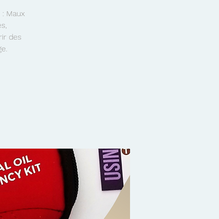
e : Maux
s,
rir des
e.