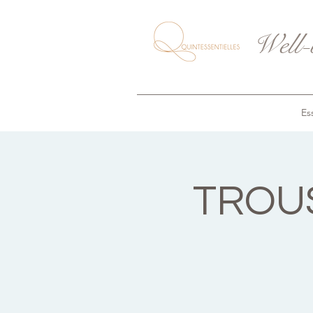
Well-
Ess
TROUS