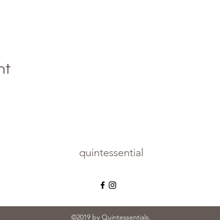
nt
quintessential
©2019 by Quintessentials.