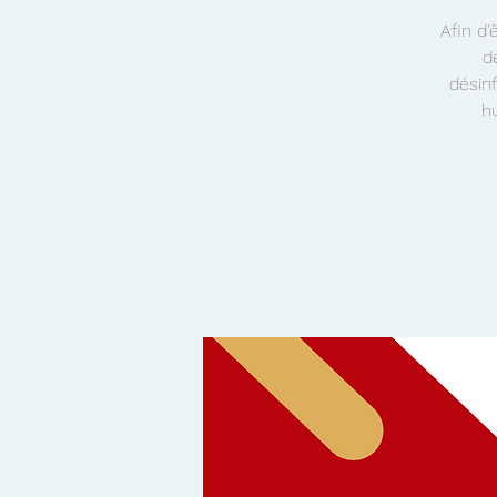
Afin d'
d
désinf
h