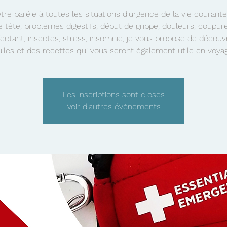
être paré.e à toutes les situations d'urgence de la vie courant
e tête, problèmes digestifs, début de grippe, douleurs, coupure
ectant, insectes, stress, insomnie, je vous propose de découv
uiles et des recettes qui vous seront également utile en voyag
Les inscriptions sont closes
Voir d'autres événements