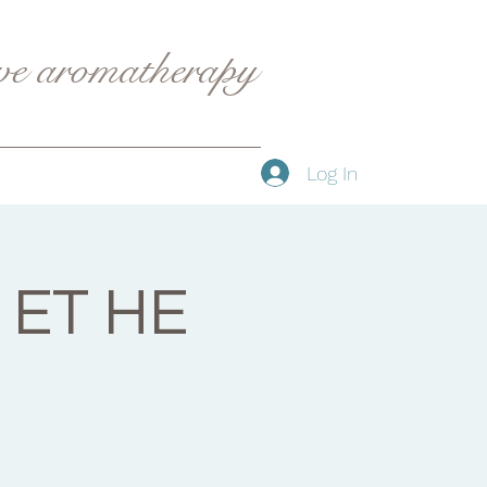
ive aromatherapy
Log In
 ET HE