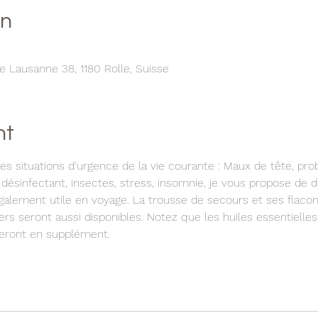
on
e Lausanne 38, 1180 Rolle, Suisse
nt
 les situations d'urgence de la vie courante : Maux de tête, pro
 désinfectant, insectes, stress, insomnie, je vous propose de d
galement utile en voyage. La trousse de secours et ses flacon
rs seront aussi disponibles. Notez que les huiles essentielles
seront en supplément. 