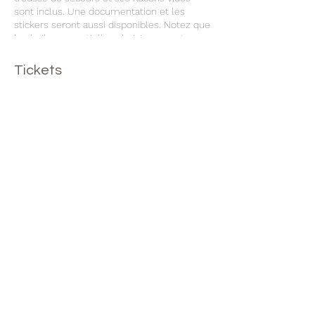
sont inclus. Une documentation et les
stickers seront aussi disponibles. Notez que
les huiles essentielles choisie ne sont pas
incluses dans le cours et seront en
supplément.
Tickets
Sale ended
Ticket type
TROUSSE D'URGENCE ET HE-
28-04
Price
CHF 50.00