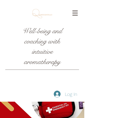
Well-being and
coaching with
intuitive
aromatherapy
Log In