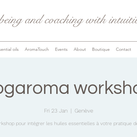
being and coaching with intuit
ential oils
AromaTouch
Events
About
Boutique
Contact
ogaroma worksh
Fri 23 Jan
  |  
Genève
kshop pour intégrer les huiles essentielles à votre pratique d