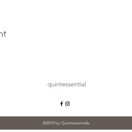
nt
quintessential
©2019 by Quintessentials.