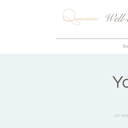
Well-
Ess
Y
un wor