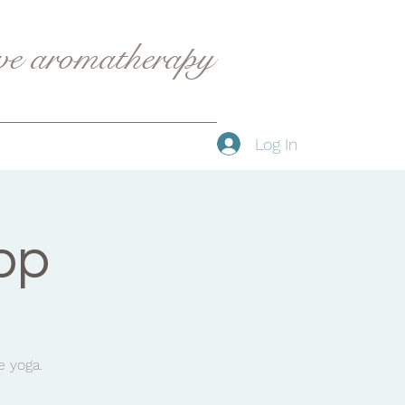
ive aromatherapy
Log In
op
e yoga.