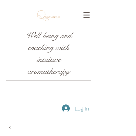
Well-being and
coaching with
intuitive
aromatherapy
Log In