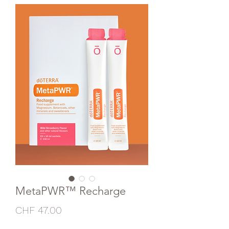
MetaPWR™ Recharge
Price
CHF 47.00