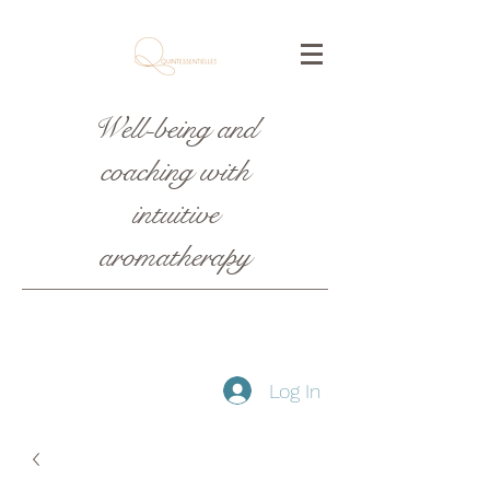
Well-being and
coaching with
intuitive
aromatherapy
Log In