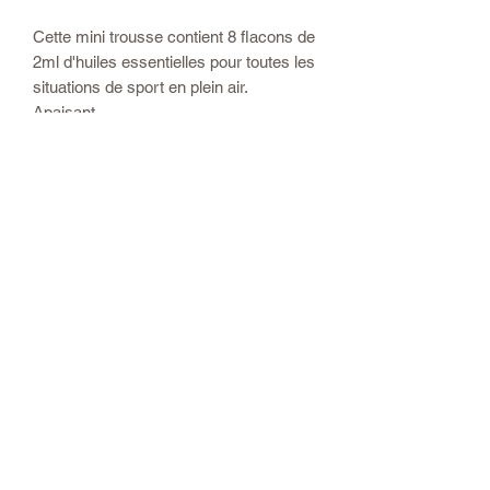
Cette mini trousse contient 8 flacons de
2ml d'huiles essentielles pour toutes les
situations de sport en plein air.
Apaisant
Anti-Bestioles
Anti-douleurs
Massage
Ancrage
Anti-grignotage
Anti-chaleur
elle vient avec un ebook explicatif.
quintessential