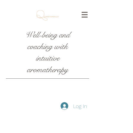
Well-being and
coaching with
intuitive
aromatherapy
Log In