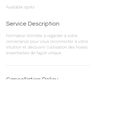
Available spots
Service Description
Formation illimitée à regarder à votre
convenance pour vous reconnecter à votre
intuition et découvrir l'utilisation des huiles
essentielles de façon unique.
Cancellation Policy
Cette formation n'est pas remboursable.
Contact Details
+ 41.79.458.63.63