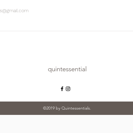
les@gmail.com
quintessential
©2019 by Quintessentials.