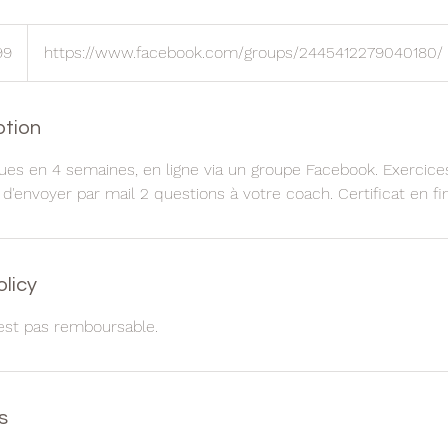
99
https://www.facebook.com/groups/2445412279040180/
ption
ues en 4 semaines, en ligne via un groupe Facebook. Exercic
 d'envoyer par mail 2 questions à votre coach. Certificat en fin
olicy
est pas remboursable.
s