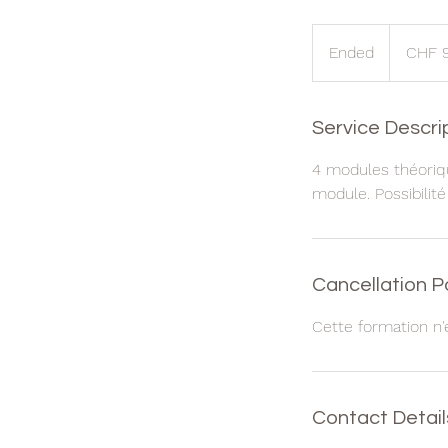
99
Swiss
Ended
E
CHF 
francs
n
d
e
Service Descri
d
4 modules théoriq
module. Possibilité
Cancellation P
Cette formation n'
Contact Detail