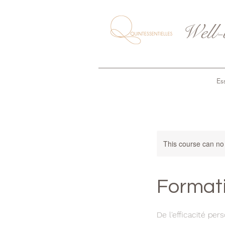
Well-
Ess
This course can no
Formati
De l'efficacité per