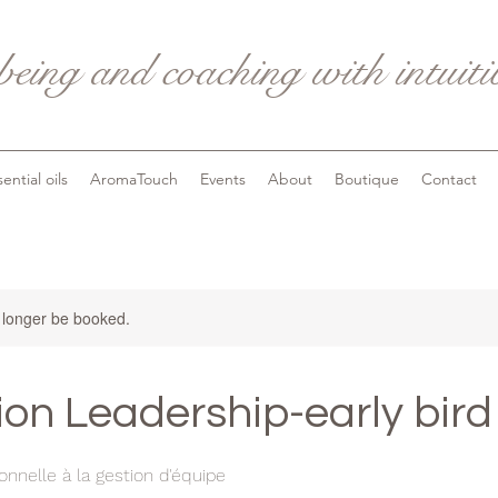
being and coaching with intuit
ential oils
AromaTouch
Events
About
Boutique
Contact
 longer be booked.
on Leadership-early bird
sonnelle à la gestion d'équipe