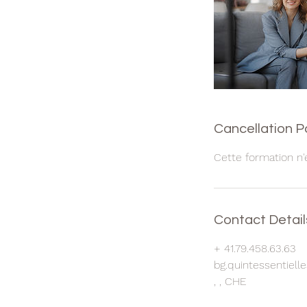
Cancellation P
Cette formation n'
Contact Detail
+ 41.79.458.63.63
bg.quintessentiel
, , CHE