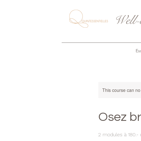
Well-
Ess
This course can no
Osez br
2 modules à 180.- 