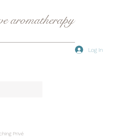
ive aromatherapy
Log In
ching Privé