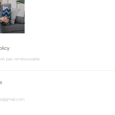
olicy
est pas remboursable.
s
les@gmail.com