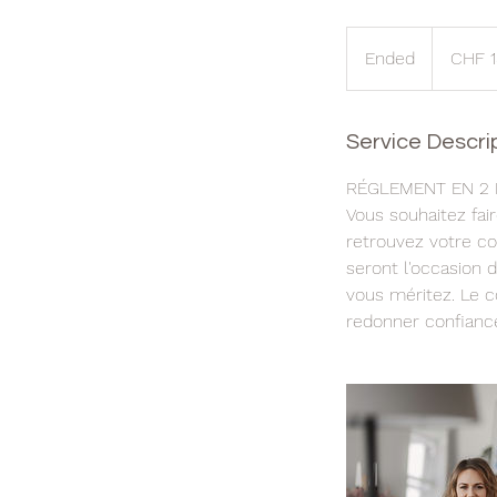
180
Swiss
Ended
E
CHF 
francs
n
d
e
Service Descri
d
RÉGLEMENT EN 2 
Vous souhaitez fair
retrouvez votre c
seront l'occasion d
vous méritez. Le c
redonner confiance